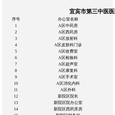
宜宾市第三中医医
序号
办公室名称
1
A区中药房
2
A区西药房
3
A区放射科
4
A区皮肤科门诊
5
A区收费室
6
A区检验科
7
A区超声室
8
A区康复科
9
A区手术室
10
A区消化内科
11
A区外科
12
新院区院长
13
新院区院办公室
14
新院区西药库房